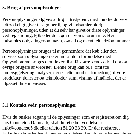
3. Brug af personoplysninger
Personoplysninger afgives aldrig til tredjepart, med mindre du selv
udtrykkeligt giver tilsagn hertil, og vi indsamler aldrig
personoplysninger, uden at du selv har givet os disse oplysninger
ved registrering, køb eller deltagelse i vores forum m.v. Her
indsamles oplysninger om navn, e-mail og eventuelt telefonnummer.
Personoplysninger bruges til at gennemføre det køb eller den
service, som oplysningerne er indsamlet i forbindelse med.
Oplysningerne bruges derudover til at få større kendskab til dig og
øvrige brugere af websitet. Denne brug kan bl.a. omfatte
undersøgelser og analyser, der er rettet mod en forbedring af vore
produkter, tjenester og teknologier, samt visning af indhold, der er
tilpasset dine interesser.
3.1 Kontakt vedr. personoplysninger
Hvis du ønsker adgang til de oplysninger, som er registreret om dig
hos Concrete5 Danmark, skal du rette henvendelse på
info@concrete5.dk eller telefon 51 20 33 39. Er der registreret
forkerte data, eller har du andre indsigelser, kan du rette henvendelse