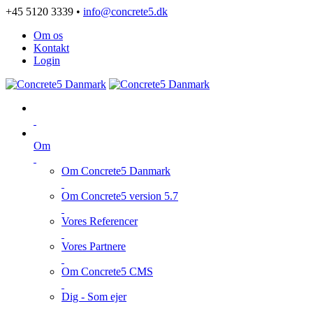
+45 5120 3339 •
info@concrete5.dk
Om os
Kontakt
Login
Om
Om Concrete5 Danmark
Om Concrete5 version 5.7
Vores Referencer
Vores Partnere
Om Concrete5 CMS
Dig - Som ejer