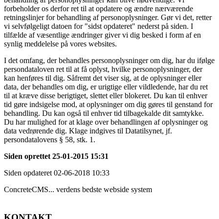
forbeholder os derfor ret til at opdatere og ændre nærværende
retningslinjer for behandling af personoplysninger. Gør vi det, retter
vi selvfølgeligt datoen for "sidst opdateret" nederst på siden. I
tilfælde af væsentlige ændringer giver vi dig besked i form af en
synlig meddelelse på vores websites.
I det omfang, der behandles personoplysninger om dig, har du ifølge
persondataloven ret til at få oplyst, hvilke personoplysninger, der
kan henføres til dig. Såfremt det viser sig, at de oplysninger eller
data, der behandles om dig, er urigtige eller vildledende, har du ret
til at kræve disse berigtiget, slettet eller blokeret. Du kan til enhver
tid gøre indsigelse mod, at oplysninger om dig gøres til genstand for
behandling. Du kan også til enhver tid tilbagekalde dit samtykke.
Du har mulighed for at klage over behandlingen af oplysninger og
data vedrørende dig. Klage indgives til Datatilsynet, jf.
persondatalovens § 58, stk. 1.
Siden oprettet 25-01-2015 15:31
Siden opdateret 02-06-2018 10:33
ConcreteCMS... verdens bedste webside system
KONTAKT