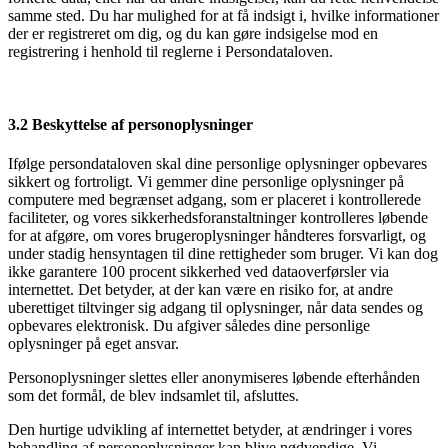
samme sted. Du har mulighed for at få indsigt i, hvilke informationer
der er registreret om dig, og du kan gøre indsigelse mod en
registrering i henhold til reglerne i Persondataloven.
3.2 Beskyttelse af personoplysninger
Ifølge persondataloven skal dine personlige oplysninger opbevares
sikkert og fortroligt. Vi gemmer dine personlige oplysninger på
computere med begrænset adgang, som er placeret i kontrollerede
faciliteter, og vores sikkerhedsforanstaltninger kontrolleres løbende
for at afgøre, om vores brugeroplysninger håndteres forsvarligt, og
under stadig hensyntagen til dine rettigheder som bruger. Vi kan dog
ikke garantere 100 procent sikkerhed ved dataoverførsler via
internettet. Det betyder, at der kan være en risiko for, at andre
uberettiget tiltvinger sig adgang til oplysninger, når data sendes og
opbevares elektronisk. Du afgiver således dine personlige
oplysninger på eget ansvar.
Personoplysninger slettes eller anonymiseres løbende efterhånden
som det formål, de blev indsamlet til, afsluttes.
Den hurtige udvikling af internettet betyder, at ændringer i vores
behandling af personoplysninger kan blive nødvendige. Vi