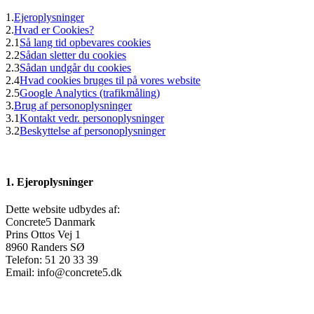
1.
Ejeroplysninger
2.
Hvad er Cookies?
2.1
Så lang tid opbevares cookies
2.2
Sådan sletter du cookies
2.3
Sådan undgår du cookies
2.4
Hvad cookies bruges til på vores website
2.5
Google Analytics (trafikmåling)
3.
Brug af personoplysninger
3.1
Kontakt vedr. personoplysninger
3.2
Beskyttelse af personoplysninger
1. Ejeroplysninger
Dette website udbydes af:
Concrete5 Danmark
Prins Ottos Vej 1
8960 Randers SØ
Telefon: 51 20 33 39
Email: info@concrete5.dk